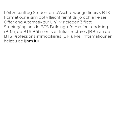
Léif zukünfteg Studenten, d’Aschreiwunge fir eis 3 BTS-
Formatioune sinn op! Villäicht fannt dir jo och an eiser
Offer eng Alternativ zur Uni. Mir bidden 3 flott
Studiegäng un; de BTS Building information modeling
(BIM), de BTS Bâtiments et Infrastructures (BBI) an de
BTS Professions immobilières (BPI). Méi Informatiounen
heizou op
ljbm.lu
!