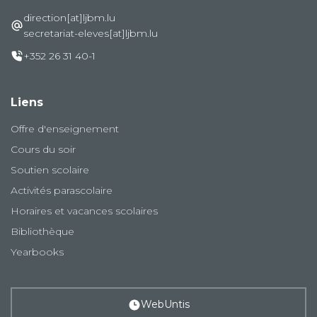
direction[at]ljbm.lu
secretariat-eleves[at]ljbm.lu
+352 26 31 40-1
Liens
Offre d'enseignement
Cours du soir
Soutien scolaire
Activités parascolaire
Horaires et vacances scolaires
Bibliothèque
Yearbooks
WebUntis