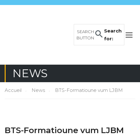
Search
SEARCH
BUTTON
for:
NEWS
Accueil
News
BTS-Formatioune vum LJBM
BTS-Formatioune vum LJBM