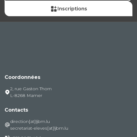
Inscriptions
Coordonnées
2, rue Gaston Thorn
L-8268 Mamer
Contacts
direction[at]ljbm.lu
secretariat-eleves[at]ljbm.lu