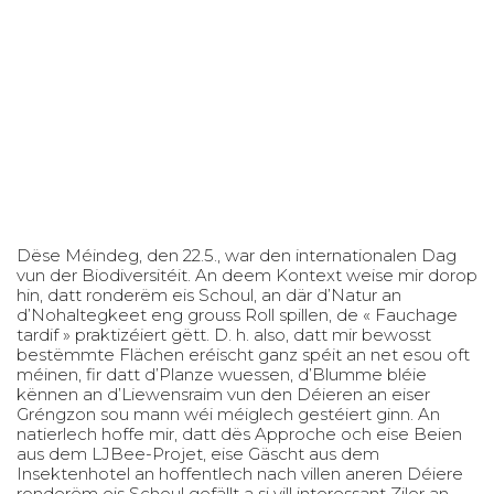
Dëse Méindeg, den 22.5., war den internationalen Dag
vun der Biodiversitéit. An deem Kontext weise mir dorop
hin, datt ronderëm eis Schoul, an där d’Natur an
d’Nohaltegkeet eng grouss Roll spillen, de « Fauchage
tardif » praktizéiert gëtt. D. h. also, datt mir bewosst
bestëmmte Flächen eréischt ganz spéit an net esou oft
méinen, fir datt d’Planze wuessen, d’Blumme bléie
kënnen an d’Liewensraim vun den Déieren an eiser
Gréngzon sou mann wéi méiglech gestéiert ginn. An
natierlech hoffe mir, datt dës Approche och eise Beien
aus dem LJBee-Projet, eise Gäscht aus dem
Insektenhotel an hoffentlech nach villen aneren Déiere
ronderëm eis Schoul gefällt a si vill interessant Ziler an