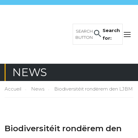
Search
SEARCH
BUTTON
for:
NEWS
Accueil
News
Biodiversitéit rondërem den LJBM
Biodiversitéit rondërem den