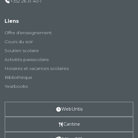
+352 26 31 40-1
Liens
Offre d'enseignement
Cours du soir
Soutien scolaire
Activités parascolaire
Horaires et vacances scolaires
Bibliothèque
Yearbooks
WebUntis
Cantine