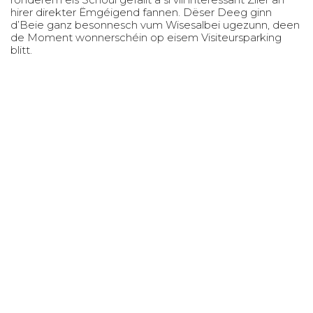
hirer direkter Ëmgéigend fannen. Dëser Deeg ginn
d’Beie ganz besonnesch vum Wisesalbei ugezunn, deen
de Moment wonnerschéin op eisem Visiteursparking
blitt.