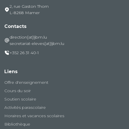
2, rue Gaston Thorn
L-8268 Mamer
Contacts
direction[at]ljbm.lu
secretariat-eleves[at]ljbm.lu
+352 26 31 40-1
Liens
Offre d'enseignement
Cours du soir
Soutien scolaire
Activités parascolaire
Horaires et vacances scolaires
Bibliothèque