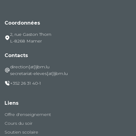
Coordonnées
2, rue Gaston Thorn
L-8268 Mamer
Contacts
direction[at]ljbm.lu
secretariat-eleves[at]ljbm.lu
+352 26 31 40-1
Liens
Offre d'enseignement
Cours du soir
Soutien scolaire