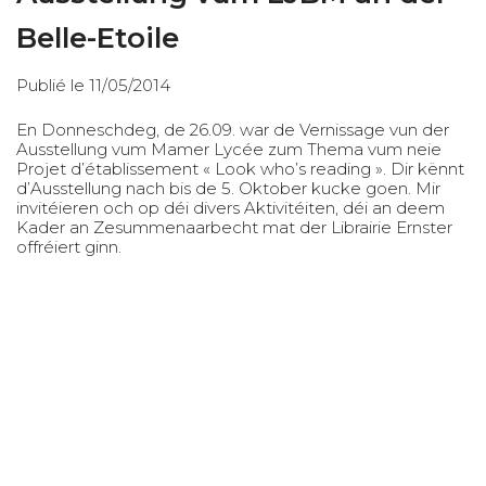
Belle-Etoile
Publié le 11/05/2014
En Donneschdeg, de 26.09. war de Vernissage vun der
Ausstellung vum Mamer Lycée zum Thema vum neie
Projet d’établissement « Look who’s reading ». Dir kënnt
d’Ausstellung nach bis de 5. Oktober kucke goen. Mir
invitéieren och op déi divers Aktivitéiten, déi an deem
Kader an Zesummenaarbecht mat der Librairie Ernster
offréiert ginn.