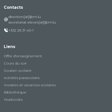
Contacts
direction[at]ljbm.lu
secretariat-eleves[at]ljbm.lu
+352 26 31 40-1
Liens
Offre d'enseignement
Cours du soir
Soutien scolaire
Activités parascolaire
Horaires et vacances scolaires
Bibliothèque
Yearbooks