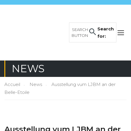
Search
SEARCH
BUTTON
for:
NEWS
Accueil
News
Ausstellung vum LJBM an der
Belle-Etoile
Ausstellung vum LJBM an der