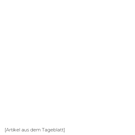
[Artikel aus dem Tageblatt]