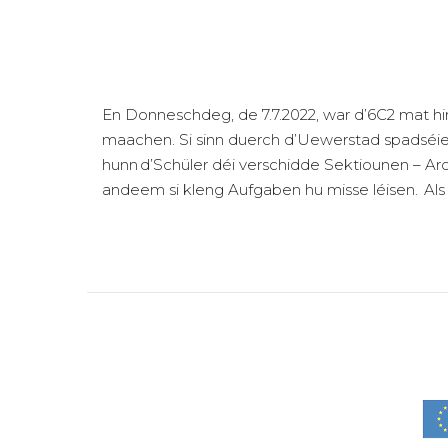
En Donneschdeg, de 7.7.2022, war d’6C2 mat hi
maachen. Si sinn duerch d’Uewerstad spadséier
hunn d’Schüler déi verschidde Sektiounen – Ar
andeem si kleng Aufgaben hu misse léisen. Als