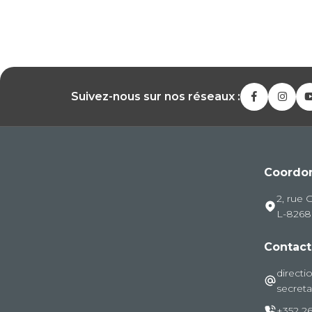
Suivez-nous sur nos réseaux :
Coordo
2, rue 
L-826
Contact
directi
secreta
+352 26