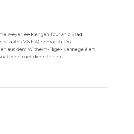
 Mme Weyer, ee klengen Tour an d’Stad
e et d’Art
(MNHA) gemaach. Do
gen aus dem Wiltheim-Fligel- kennegeléiert,
atierlech net dierfe feelen.