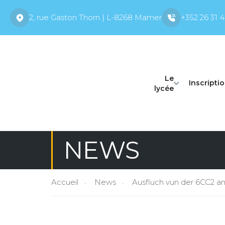
2, rue Gaston Thorn | L-8268 Mamer
+352 26 31 4
Le
Inscripti
lycée
NEWS
Accueil
News
Ausfluch vun der 6CC2 an