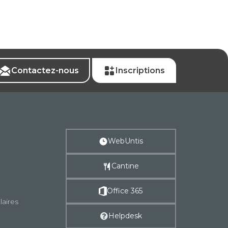
Contactez-nous
Inscriptions
WebUntis
Cantine
Office 365
laires
Helpdesk