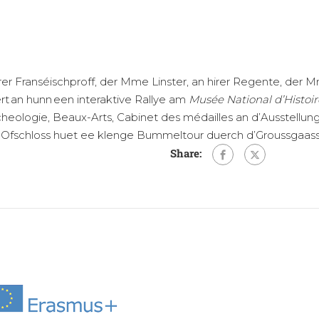
rer Franséischproff, der Mme Linster, an hirer Regente, der
t an hunn een interaktive Rallye am
Musée National d’Histoir
cheologie, Beaux-Arts, Cabinet des médailles an d’Ausstellun
 Ofschloss huet ee klenge Bummeltour duerch d’Groussgaass n
Share: