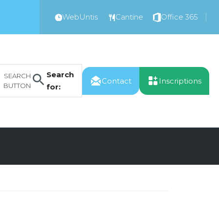
WebUntis
Cantine
Office 365
Search
SEARCH
Contact
Inscriptions
BUTTON
for: