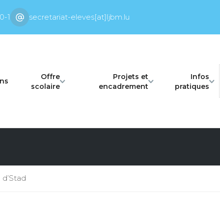
0-1
secretariat-eleves[at]ljbm.lu
Offre
Projets et
Infos
ons
scolaire
encadrement
pratiques
 d’Stad