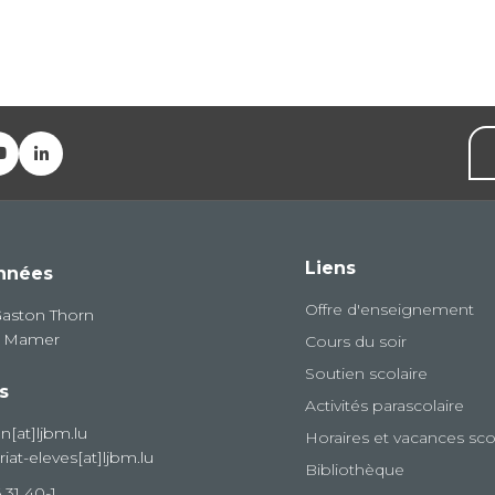
Liens
nnées
Offre d'enseignement
Gaston Thorn
8 Mamer
Cours du soir
Soutien scolaire
s
Activités parascolaire
on[at]ljbm.lu
Horaires et vacances sco
riat-eleves[at]ljbm.lu
Bibliothèque
 31 40-1