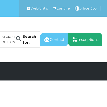
WebUntis
Cantine
Office 365
Search
SEARCH
Contact
Inscriptions
BUTTON
for: