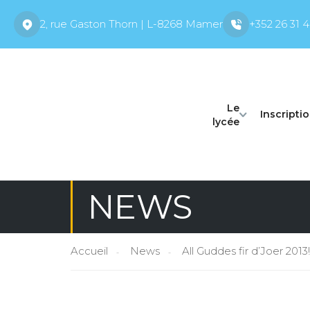
2, rue Gaston Thorn | L-8268 Mamer
+352 26 31 4
Le
Inscripti
lycée
NEWS
Accueil
News
All Guddes fir d’Joer 2013!