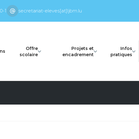
0-1
secretariat-eleves[at]ljbm.lu
Offre
Projets et
Infos
ons
scolaire
encadrement
pratiques