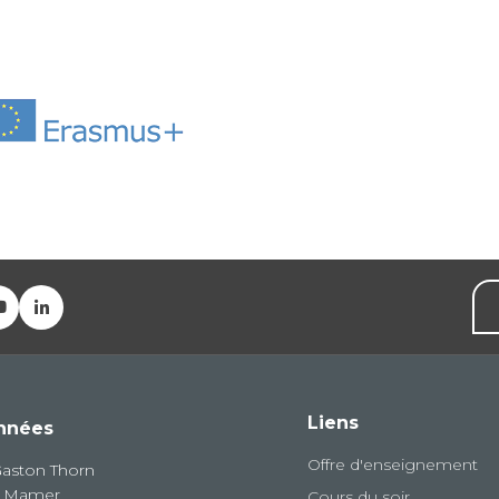
Liens
nnées
Offre d'enseignement
Gaston Thorn
8 Mamer
Cours du soir