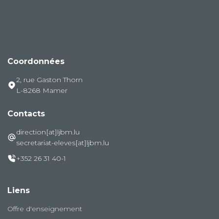
Coordonnées
2, rue Gaston Thorn
L-8268 Mamer
Contacts
direction[at]ljbm.lu
secretariat-eleves[at]ljbm.lu
+352 26 31 40-1
Liens
Offre d'enseignement