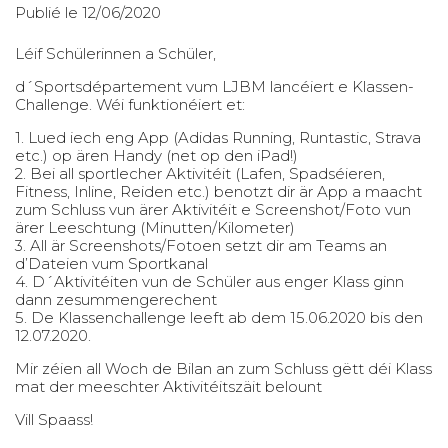
Publié le 12/06/2020
Léif Schülerinnen a Schüler,
d´Sportsdépartement vum LJBM lancéiert e Klassen-
Challenge. Wéi funktionéiert et:
1. Lued iech eng App (Adidas Running, Runtastic, Strava
etc.) op ären Handy (net op den iPad!)
2. Bei all sportlecher Aktivitéit (Lafen, Spadséieren,
Fitness, Inline, Reiden etc.) benotzt dir är App a maacht
zum Schluss vun ärer Aktivitéit e Screenshot/Foto vun
ärer Leeschtung (Minutten/Kilometer)
3. All är Screenshots/Fotoen setzt dir am Teams an
d’Dateien vum Sportkanal
4. D´Aktivitéiten vun de Schüler aus enger Klass ginn
dann zesummengerechent
5. De Klassenchallenge leeft ab dem 15.06.2020 bis den
12.07.2020.
Mir zéien all Woch de Bilan an zum Schluss gëtt déi Klass
mat der meeschter Aktivitéitszäit belount
Vill Spaass!