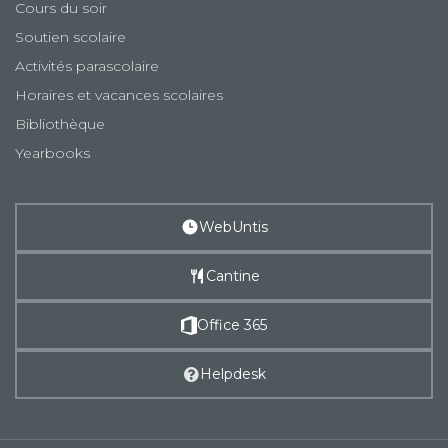
Cours du soir
Soutien scolaire
Activités parascolaire
Horaires et vacances scolaires
Bibliothèque
Yearbooks
WebUntis
Cantine
Office 365
Helpdesk