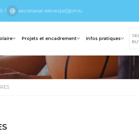
0-1
secretariat-eleves[at]ljbm.lu
SE
olaire
Projets et encadrement
Infos pratiques
BU
IRES
ES