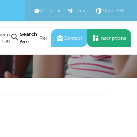
WebUntis
Cantine
Office 365
Search
ARCH
Contact
Inscriptions
TTON
for: