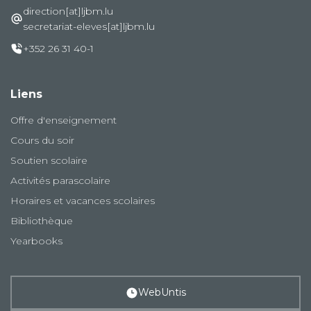
direction[at]ljbm.lu
secretariat-eleves[at]ljbm.lu
+352 26 31 40-1
Liens
Offre d'enseignement
Cours du soir
Soutien scolaire
Activités parascolaire
Horaires et vacances scolaires
Bibliothèque
Yearbooks
WebUntis