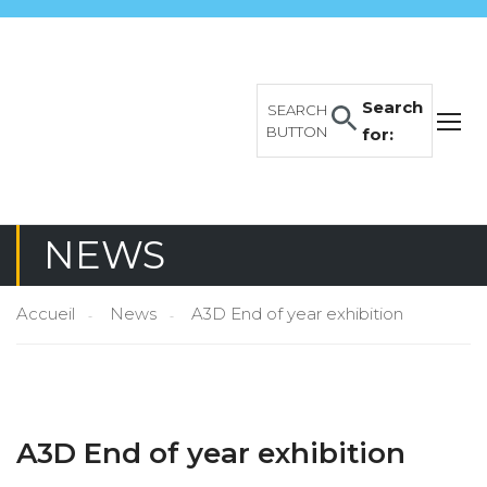
Search
SEARCH
BUTTON
for:
NEWS
Accueil
News
A3D End of year exhibition
A3D End of year exhibition