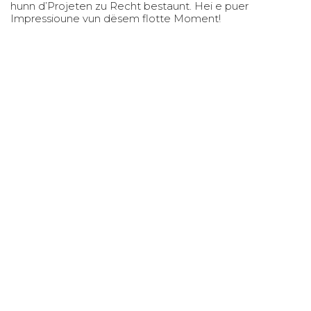
hunn d’Projeten zu Recht bestaunt. Hei e puer
Impressioune vun dësem flotte Moment!