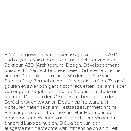
E Méindegowend war de Vernissage vun eiser « A3D-
End of year exhibition ». Hei hunn d’Schüler vun eiser
Sektioun A3D (Architecture, Design, Développement
durable) hir Aarbechte presentéiert. Si hate sech ënnert
anerem Gedanke gemaach, wéi den ale Site vum
Stadion Josy Barthel en neit Liewe kéint kréien. Ze gesi
goufen et awer och ganz flott Maquetten, déi am Kader
vun engem Projet mam Musée Mudam entstane sinn
oder déi Deel vun den Ofschlossaarbechten an de
Beräicher Architektur an Design op 1re waren. Vill
Visiteuren haten sech am Festsall zesummefonnt, fir
Erklärunge zu den Theeme vum Här Herrmann déi
beandrockend Wierker vun eise Schüler méi genau
ënnert d’Lupp ze huelen. D’Qualitéit vun den
ausgestellten Aarbechte war immens héich an d’Leit