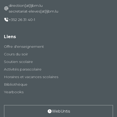
direction[at]ljbm.lu
secretariat-eleves[at]ljbm.lu
+352 26 31 40-1
Liens
Offre d'enseignement
Cours du soir
Soutien scolaire
Activités parascolaire
Horaires et vacances scolaires
Bibliothèque
Yearbooks
WebUntis