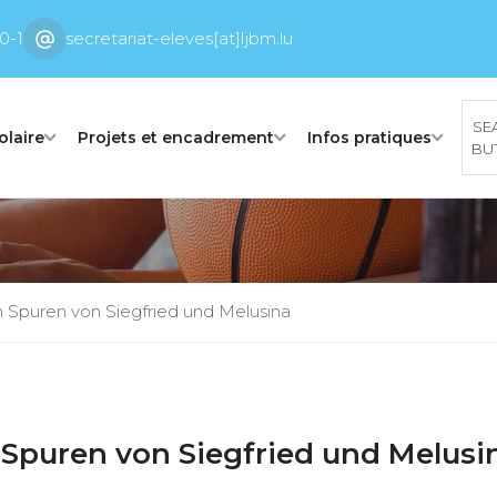
0-1
secretariat-eleves[at]ljbm.lu
SE
olaire
Projets et encadrement
Infos pratiques
BU
 Spuren von Siegfried und Melusina
Spuren von Siegfried und Melusi