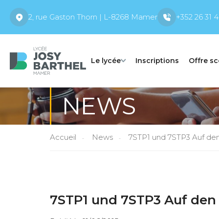
2, rue Gaston Thorn | L-8268 Mamer
+352 26 31 4
Le lycée
Inscriptions
Offre sc
NEWS
Accueil
News
7STP1 und 7STP3 Auf den
7STP1 und 7STP3 Auf den 