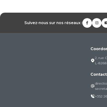
Suivez-nous sur nos réseaux :
Coordo
2, rue 
L-826
Contact
directi
secreta
+352 26