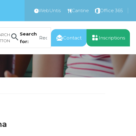
WebUntis
Cantine
Office 365
Search
ARCH
Contact
Inscriptions
TTON
for:
na