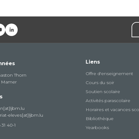
Liens
nnées
Offre d'enseignement
Gaston Thorn
8 Mamer
Cours du soir
Soutien scolaire
s
Activités parascolaire
on[at]ljbm.lu
Horaires et vacances sco
riat-eleves[at]ljbm.lu
Bibliothèque
 31 40-1
Yearbooks