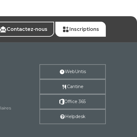
Contactez-nous
Inscriptions
WebUntis
Cantine
Office 365
laires
Helpdesk