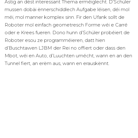
Astig an dëst interessant Thema erméiglecht. D’Schüler
mussen dobäi ënnerschiddlech Aufgabe léisen, déi mol
méi, mol manner komplex sinn. Fir den Ufank sollt de
Roboter mol einfach geometresch Forme wéi e Carré
oder e Krees fueren. Dono hunn d’Schüler probéiert de
Roboter esou ze programméieren, datt hien
d’Buschtawen LJBM der Rei no offiert oder dass den
Mbot, wéi en Auto, d’Luuchten umécht, wann en an den
Tunnel fiert, an erëm aus, wann en erauskënnt.