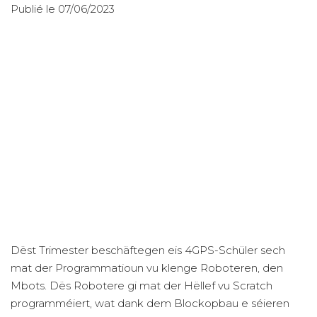
Publié le 07/06/2023
Dëst Trimester beschäftegen eis 4GPS-Schüler sech
mat der Programmatioun vu klenge Roboteren, den
Mbots. Dës Robotere gi mat der Hëllef vu Scratch
programméiert, wat dank dem Blockopbau e séieren