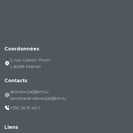
Coordonnées
2, rue Gaston Thorn
L-8268 Mamer
Contacts
direction[at]ljbm.lu
secretariat-eleves[at]ljbm.lu
+352 26 31 40-1
Liens