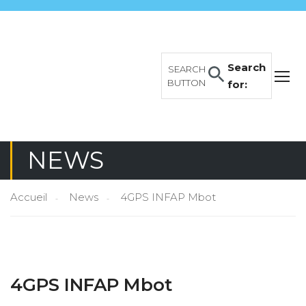
Search
SEARCH
BUTTON
for:
NEWS
Accueil
News
4GPS INFAP Mbot
4GPS INFAP Mbot