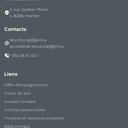
2, rue Gaston Thorn
L-8268 Mamer
Contacts
direction[at]ljbm.lu
secretariat-eleves[at]ljbm.lu
+352 26 31 40-1
Liens
Offre d'enseignement
Cours du soir
Soutien scolaire
Activités parascolaire
Horaires et vacances scolaires
Bibliothèque