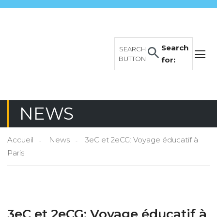
Search
SEARCH
BUTTON
for:
NEWS
Accueil
News
3eC et 2eCG: Voyage éducatif à
Paris
3eC et 2eCG: Voyage éducatif à