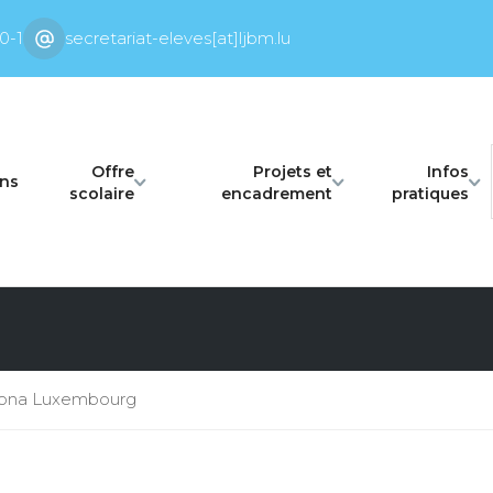
0-1
secretariat-eleves[at]ljbm.lu
Offre
Projets et
Infos
ons
scolaire
encadrement
pratiques
Corona Luxembourg