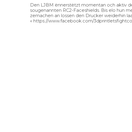
Den LJBM ënnerstëtzt momentan och aktiv den
sougenannten RC2-Faceshields. Bis elo hun me
zemachen an lossen den Drucker weiderhin laaf
«
https://www.facebook.com/3dprintletsfightc