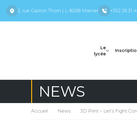
2, rue Gaston Thorn | L-8268 Mamer
+352 26 31 4
Le
Inscripti
lycée
NEWS
Accueil
News
3D Print – Let’s Fight 