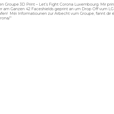
 Groupe 3D Print – Let’s Fight Corona Luxembourg. Mir pr
r am Ganzen 42 Faceshields geprint an um Drop Off vum LGK z
en! Méi Informatiounen zur Arbecht vum Groupe, fannt dir ë
orona/
“