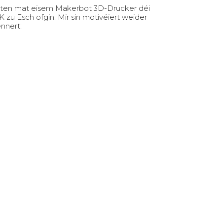
inten mat eisem Makerbot 3D-Drucker déi
u Esch ofgin. Mir sin motivéiert weider
nnert: