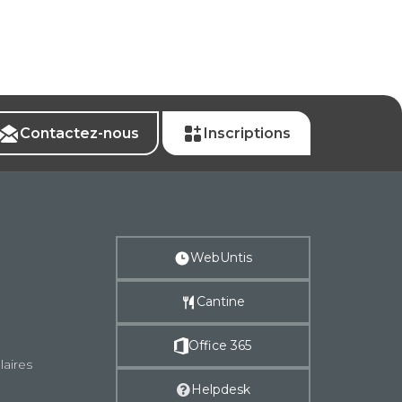
Contactez-nous
Inscriptions
WebUntis
Cantine
Office 365
laires
Helpdesk