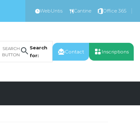
WebUntis
Cantine
Office 365
Search
SEARCH
Contact
Inscriptions
BUTTON
for: