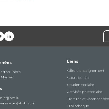
Liens
nnées
Offre d'enseignement
Gaston Thorn
8 Mamer
Cours du soir
Soutien scolaire
s
Activités parascolaire
on[at]ljbm.lu
Horaires et vacances sco
riat-eleves[at]ljbm.lu
Bibliothèque