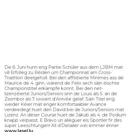
De 6. Juni hunn eng Partie Schüler aus dem LJBM mat
vill Erfolleg zu Réiden um Championnat am Cross-
Triathlon deelgeholl. Bei den affiliéierte Minimes ass de
Maurice de 4. ginn, wärend de Felix sech säin éischte
Championstitel erkämpfe konnt. Bei den net-
lizenzéierte Juniors/Seniors sinn de Louis als 5. an de
Zsombor als 7. iwwert d’Arrivée gelaf. Säin Titel eng
weider Kéier mat enger komfortaabler Avance
verdeedegt huet den David bei de Juniors/Seniors mat
Lizenz. An dëser Course huet de Jakub als 4. de Podium
knapp verpasst. E Bravo un alleguer eis Sportler fir dës
super Leeschtungen! All d’Detailer wéi ëmmer ënner
www.lasel.lu
.