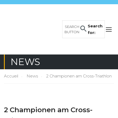
Search
SEARCH
BUTTON
for:
NEWS
Accueil
News
2 Championen am Cross-Triathlon
2 Championen am Cross-