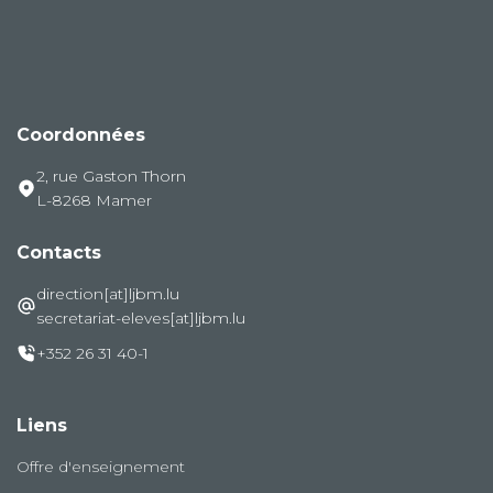
Coordonnées
2, rue Gaston Thorn
L-8268 Mamer
Contacts
direction[at]ljbm.lu
secretariat-eleves[at]ljbm.lu
+352 26 31 40-1
Liens
Offre d'enseignement