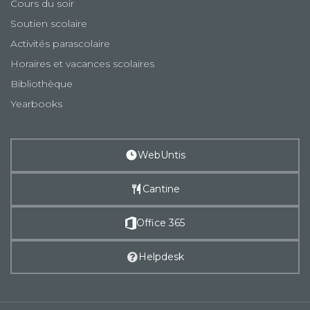
Cours du soir
Soutien scolaire
Activités parascolaire
Horaires et vacances scolaires
Bibliothèque
Yearbooks
WebUntis
Cantine
Office 365
Helpdesk