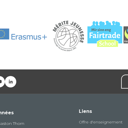
Liens
nnées
Offre d'enseignement
Gaston Thorn