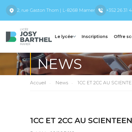
2, rue Gaston Thorn | L-8268 Mamer
+352 26 31 4
Le lycée
Inscriptions
Offre sc
NEWS
Accueil
News
1CC ET 2CC AU SCIENT
1CC ET 2CC AU SCIENTEE