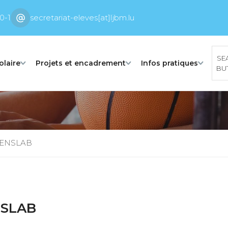
0-1
secretariat-eleves[at]ljbm.lu
SE
olaire
Projets et encadrement
Infos pratiques
BU
EENSLAB
NSLAB