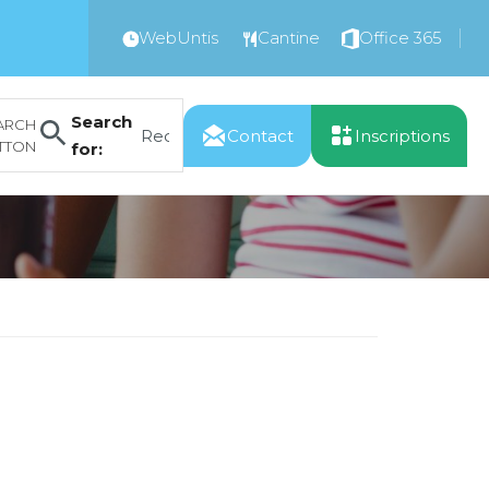
WebUntis
Cantine
Office 365
Search
ARCH
Contact
Inscriptions
TTON
for: