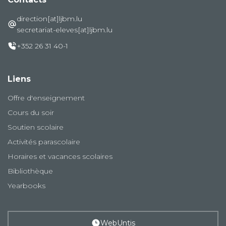
direction[at]ljbm.lu
secretariat-eleves[at]ljbm.lu
+352 26 31 40-1
Liens
Offre d'enseignement
Cours du soir
Soutien scolaire
Activités parascolaire
Horaires et vacances scolaires
Bibliothèque
Yearbooks
WebUntis