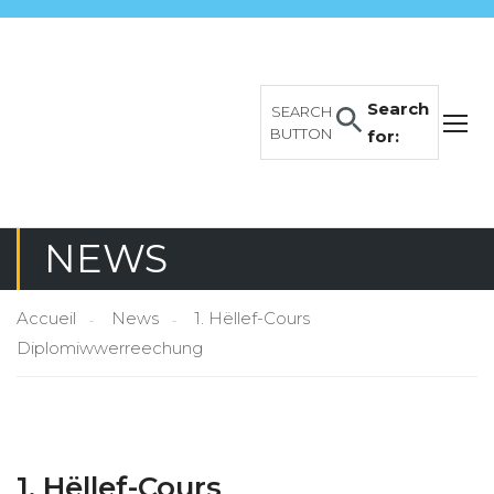
Search
SEARCH
BUTTON
for:
NEWS
Accueil
News
1. Hëllef-Cours
Diplomiwwerreechung
1. Hëllef-Cours