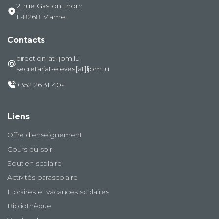
2, rue Gaston Thorn
L-8268 Mamer
Contacts
direction[at]ljbm.lu
secretariat-eleves[at]ljbm.lu
+352 26 31 40-1
Liens
Offre d'enseignement
Cours du soir
Soutien scolaire
Activités parascolaire
Horaires et vacances scolaires
Bibliothèque