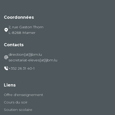
Coordonnées
2, rue Gaston Thorn
L-8268 Mamer
Contacts
direction[at]ljbm.lu
secretariat-eleves[at]ljbm.lu
+352 26 31 40-1
Liens
Offre d'enseignement
Cours du soir
Soutien scolaire