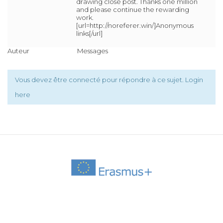
drawing close post. Thanks one million
and please continue the rewarding
work.
[url=http://noreferer.win/]Anonymous
links[/url]
Auteur
Messages
Vous devez être connecté pour répondre à ce sujet.
Login
here