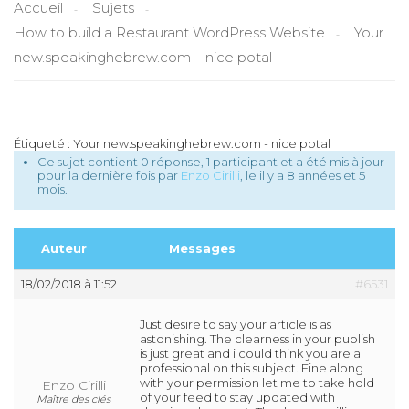
Accueil
Sujets
How to build a Restaurant WordPress Website
Your
new.speakinghebrew.com – nice potal
Étiqueté :
Your new.speakinghebrew.com - nice potal
Ce sujet contient 0 réponse, 1 participant et a été mis à jour
pour la dernière fois par
Enzo Cirilli
, le
il y a 8 années et 5
mois
.
Auteur
Messages
18/02/2018 à 11:52
#6531
Just desire to say your article is as
astonishing. The clearness in your publish
is just great and i could think you are a
professional on this subject. Fine along
with your permission let me to take hold
Enzo Cirilli
of your feed to stay updated with
Maître des clés