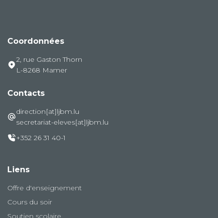
Coordonnées
2, rue Gaston Thorn
L-8268 Mamer
Contacts
direction[at]ljbm.lu
secretariat-eleves[at]ljbm.lu
+352 26 31 40-1
Liens
Offre d'enseignement
Cours du soir
Soutien scolaire