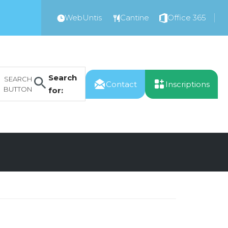
WebUntis
Cantine
Office 365
Search
SEARCH
Contact
Inscriptions
BUTTON
for: