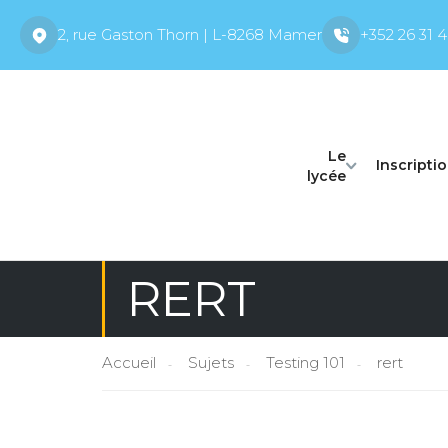
2, rue Gaston Thorn | L-8268 Mamer
+352 26 31 4
Le
Inscripti
lycée
RERT
Accueil
Sujets
Testing 101
rert