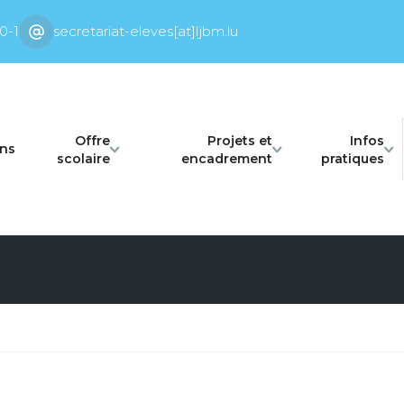
0-1
secretariat-eleves[at]ljbm.lu
Offre
Projets et
Infos
ons
scolaire
encadrement
pratiques