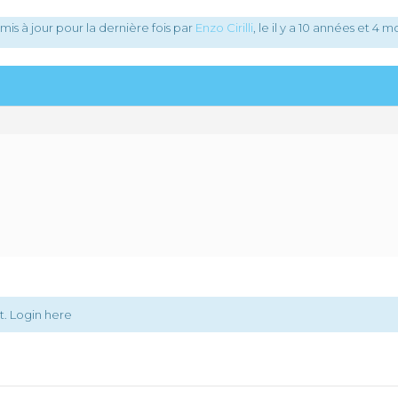
mis à jour pour la dernière fois par
Enzo Cirilli
, le
il y a 10 années et 4 m
t.
Login here