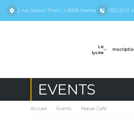
2, rue Gaston Thorn | L-8268 Mamer
+352 26 31 4
Le
Inscripti
lycée
EVENTS
Accueil
Events
Repair Café