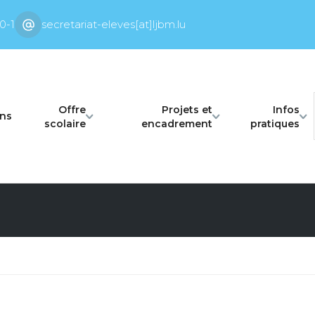
0-1
secretariat-eleves[at]ljbm.lu
Offre
Projets et
Infos
ons
scolaire
encadrement
pratiques