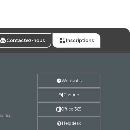
Contactez-nous
Inscriptions
WebUntis
Cantine
Office 365
laires
Helpdesk