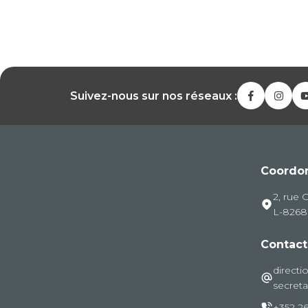
Suivez-nous sur nos réseaux :
Coordo
2, rue 
L-826
Contact
directi
secreta
+352 26