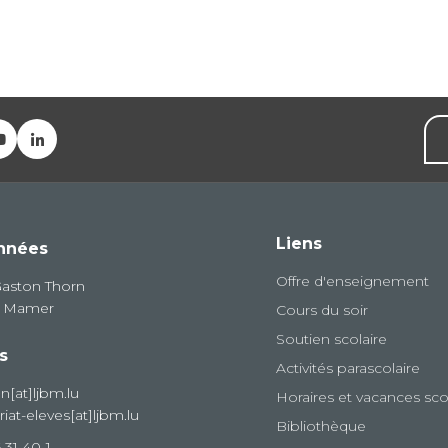
Liens
nnées
Offre d'enseignement
Gaston Thorn
8 Mamer
Cours du soir
Soutien scolaire
s
Activités parascolaire
on[at]ljbm.lu
Horaires et vacances sco
riat-eleves[at]ljbm.lu
Bibliothèque
 31 40-1