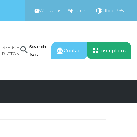
WebUntis
Cantine
Office 365
Search
SEARCH
Contact
Inscriptions
BUTTON
for: