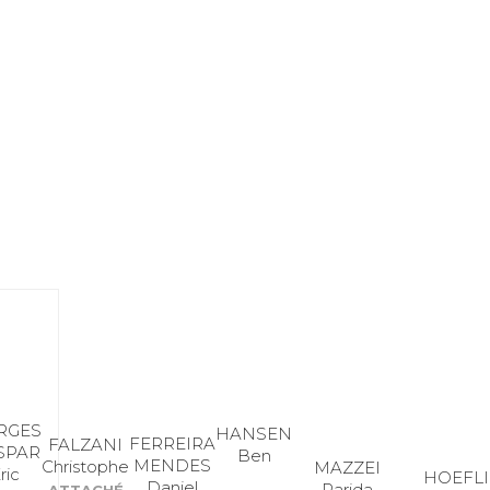
RGES
HANSEN
FERREIRA
FALZANI
SPAR
Ben
MENDES
Christophe
MAZZEI
ric
HOEFLI
Daniel
Parida