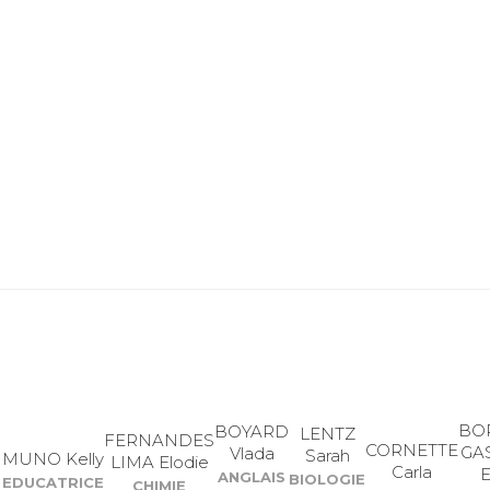
BO
BOYARD
LENTZ
FERNANDES
CORNETTE
GA
Vlada
Sarah
MUNO Kelly
LIMA Elodie
Carla
E
ANGLAIS
BIOLOGIE
EDUCATRICE
CHIMIE