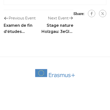
Share:
Next Event
Previous Event
Stage nature
Examen de fin
Holzgau: 3eGIG,
d’études
3eC réunies,
secondaires
3eGPS