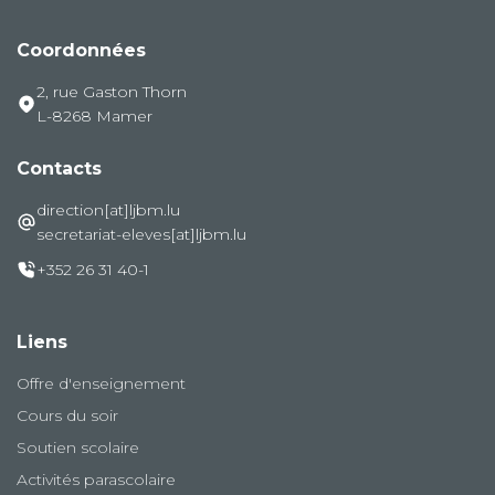
Coordonnées
2, rue Gaston Thorn
L-8268 Mamer
Contacts
direction[at]ljbm.lu
secretariat-eleves[at]ljbm.lu
+352 26 31 40-1
Liens
Offre d'enseignement
Cours du soir
Soutien scolaire
Activités parascolaire