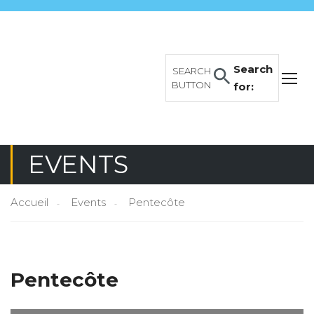
Search
SEARCH
BUTTON
for:
EVENTS
Accueil
Events
Pentecôte
Pentecôte