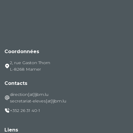
Coordonnées
2, rue Gaston Thorn
L-8268 Mamer
Contacts
direction[at]ljbm.lu
secretariat-eleves[at]ljbm.lu
+352 26 31 40-1
Liens