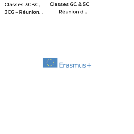
Classes 6C & 5C
Classes 3CBC,
– Réunion des
3CG – Réunion
parents d’élèves
des parents
d’élèves (Remise
des iPad)