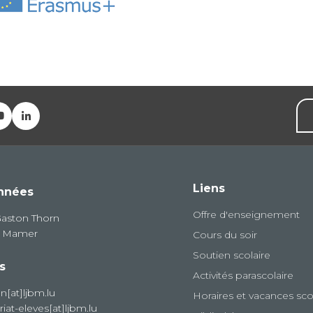
Liens
nnées
Offre d'enseignement
Gaston Thorn
8 Mamer
Cours du soir
Soutien scolaire
s
Activités parascolaire
on[at]ljbm.lu
Horaires et vacances sco
riat-eleves[at]ljbm.lu