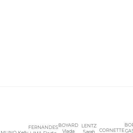
BO
BOYARD
LENTZ
FERNANDES
CORNETTE
GA
Vlada
Sarah
MUNO Kelly