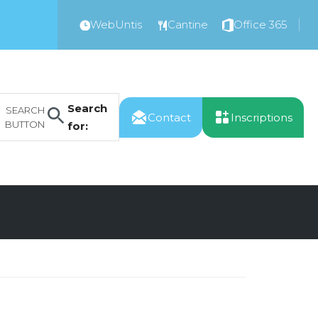
WebUntis
Cantine
Office 365
Search
SEARCH
Contact
Inscriptions
BUTTON
for: