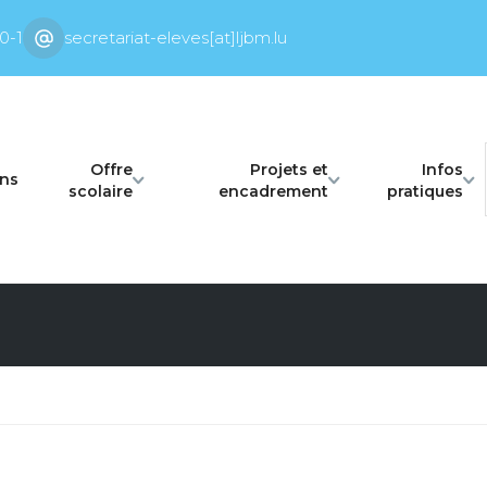
0-1
secretariat-eleves[at]ljbm.lu
Offre
Projets et
Infos
ons
scolaire
encadrement
pratiques