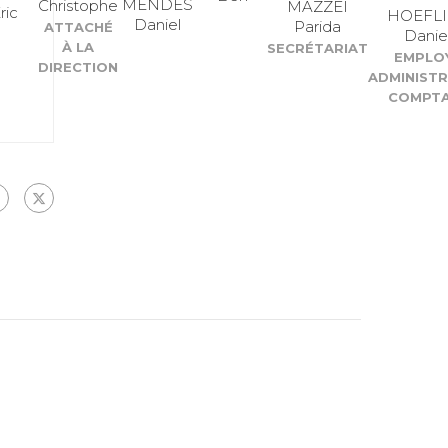
MENDES
Christophe
MAZZEI
ric
HOEFLI
Daniel
Parida
ATTACHÉ
Danie
À LA
SECRÉTARIAT
EMPLO
DIRECTION
ADMINISTR
COMPTA