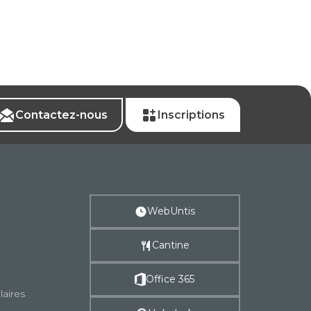
Contactez-nous
Inscriptions
WebUntis
Cantine
Office 365
laires