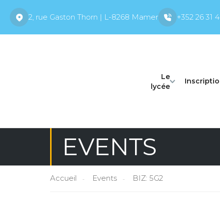
2, rue Gaston Thorn | L-8268 Mamer
+352 26 31 4
Le
Inscripti
lycée
EVENTS
Accueil
Events
BIZ: 5G2