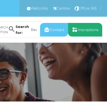
WebUntis
Cantine
Office 365
Search
ARCH
Contact
Inscriptions
TTON
for: