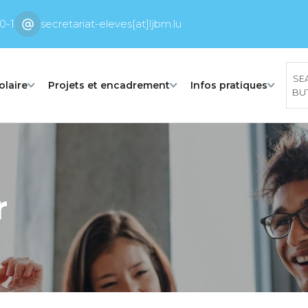
0-1
secretariat-eleves[at]ljbm.lu
SE
olaire
Projets et encadrement
Infos pratiques
BU
r