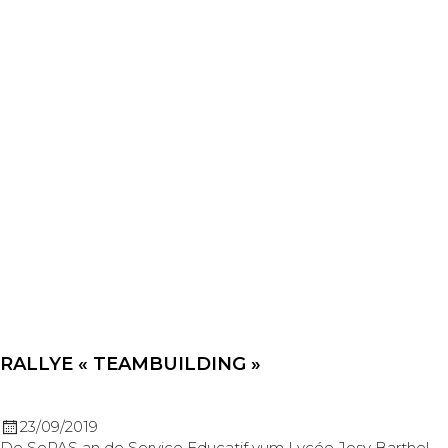
RALLYE « TEAMBUILDING »
23/09/2019
De SePAS an de Service Educatif vum Lycée Josy Barthel