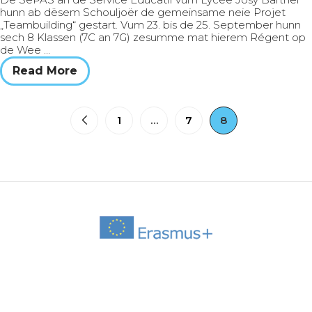
hunn ab dësem Schouljoër de gemeinsame neie Projet
„Teambuilding“ gestart. Vum 23. bis de 25. September hunn
sech 8 Klassen (7C an 7G) zesumme mat hierem Régent op
de Wee …
Read More
1
…
7
8