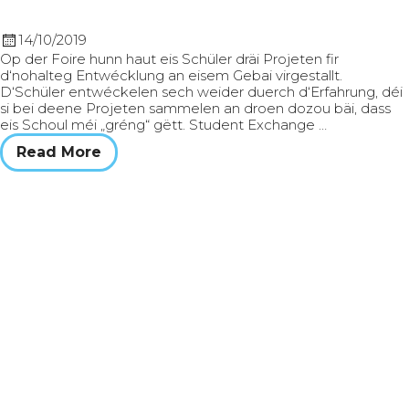
14/10/2019
Op der Foire hunn haut eis Schüler dräi Projeten fir
d‘nohalteg Entwécklung an eisem Gebai virgestallt.
D‘Schüler entwéckelen sech weider duerch d‘Erfahrung, déi
si bei deene Projeten sammelen an droen dozou bäi, dass
eis Schoul méi „gréng“ gëtt. Student Exchange …
Read More