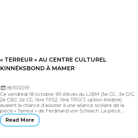
« TERREUR » AU CENTRE CULTUREL
KINNÉKSBOND À MAMER
18/10/2019
Ce vendredi 18 octobre, 90 élèves du LJBM (3e CG ; 3e GIG,
2e CBC, 2e CG, 1ère TPG2, 1ère TPGC1, option théâtre)
avaient la chance d’assister à une séance scolaire de la
pièce « Terreur » de Ferdinand von Schirach. La pièce, …
Read More