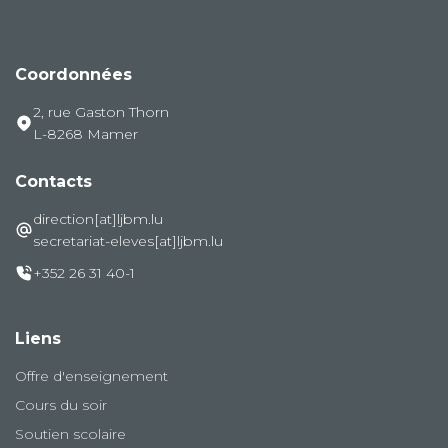
Coordonnées
2, rue Gaston Thorn
L-8268 Mamer
Contacts
direction[at]ljbm.lu
secretariat-eleves[at]ljbm.lu
+352 26 31 40-1
Liens
Offre d'enseignement
Cours du soir
Soutien scolaire