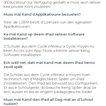
d‘Educatioun zur Verfügung gestallt, e muss sech selwer
kee private Kont zouleeën.
Muss mäi Kand d’Applikatioune bezuelen?
Nee, de LJBM bezilt d’Lizenzen vun den agesaten
Applikatiounen.
Ka mäi Kand op deem iPad selwer Software
installéieren?
D’Schüler aus dem Cycle inférieur a Cycle moyen hu
keen Accès zum App-Store a kënne selwer keng
Software installéieren.
Ech wëll net, datt mäi Kand mat deem iPad herno
zevill spillt.
De Schüler aus dem Cycle inférieur a moyen huet
technesch net d’Méiglechkeet Spiller um iPad
z‘installéieren. Den iPad ass bewosst sou configuréiert.
Et ass e Schoulgerät, do brauche keng Spiller drop ze
sinn, ausser et ass an engem pädagogesche Kader.
Muss mäi Kand den iPad all Dag mat an d’Schoul
huelen?