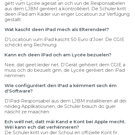
gëtt vum Lycée agesat an och vun de Responsabelen
aus dem LJBM geréiert a kontrolléiert. De Schüler kritt
deen iPad am Kader vun enger Locatioun zur Verfügung
gestallt.
Wat kascht deen iPad mech als Elterendeel?
D‘Locatioun vum iPad kascht 50 Euro d’Joer. De CGIE
schéckt eng Rechnung.
Kann ech deen iPad och am Lycée bezuelen?
Nee, dat geet leider net. D’Gerät gehéiert dem CGIE a
muss och do bezuelt ginn, de Lycée geréiert den iPad
nëmmen.
Wie configuréiert den iPad a këmmert sech ëm
d‘Software?
D’iPad-Responsabel aus dem LJBM installéieren all déi
néideg Applikatiounen, de Schüler brauch do guer
näischt ze maachen.
Ech wëll net, datt mäi Kand e Kont bei Apple mecht.
Wéi kann ech dat verhënneren?
De Schüler kritt vun der Schoul en offizielle Kont fir