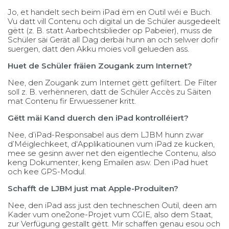
Jo, et handelt sech beim iPad ëm en Outil wéi e Buch.
Vu datt vill Contenu och digital un de Schüler ausgedeelt
gëtt (z. B. statt Aarbechtsblieder op Pabeier), muss de
Schüler säi Gerät all Dag derbäi hunn an och selwer dofir
suergen, datt den Akku moies voll gelueden ass.
Huet de Schüler fräien Zougank zum Internet?
Nee, den Zougank zum Internet gëtt gefiltert. De Filter
soll z. B. verhënneren, datt de Schüler Accès zu Säiten
mat Contenu fir Erwuessener kritt.
Gëtt mäi Kand duerch den iPad kontrolléiert?
Nee, d’iPad-Responsabel aus dem LJBM hunn zwar
d’Méiglechkeet, d‘Applikatiounen vum iPad ze kucken,
mee se gesinn awer net den eigentleche Contenu, also
keng Dokumenter, keng Emailen asw. Den iPad huet
och kee GPS-Modul.
Schafft de LJBM just mat Apple-Produiten?
Nee, den iPad ass just den techneschen Outil, deen am
Kader vum one2one-Projet vum CGIE, also dem Staat,
zur Verfügung gestallt gëtt. Mir schaffen genau esou och