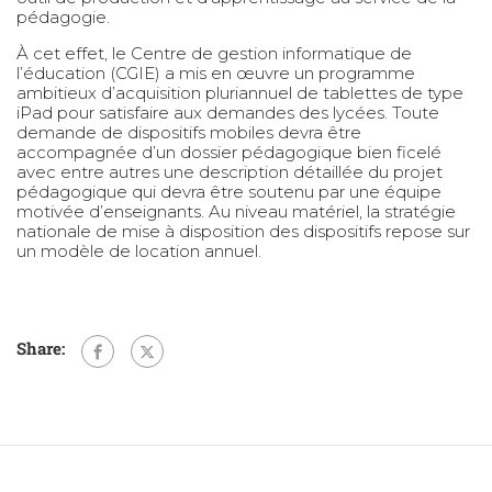
pédagogie.
À cet effet, le Centre de gestion informatique de
l’éducation (CGIE) a mis en œuvre un programme
ambitieux d’acquisition pluriannuel de tablettes de type
iPad pour satisfaire aux demandes des lycées. Toute
demande de dispositifs mobiles devra être
accompagnée d’un dossier pédagogique bien ficelé
avec entre autres une description détaillée du projet
pédagogique qui devra être soutenu par une équipe
motivée d’enseignants. Au niveau matériel, la stratégie
nationale de mise à disposition des dispositifs repose sur
un modèle de location annuel.
Share: