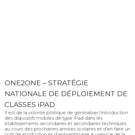
ONE2ONE – STRATÉGIE
NATIONALE DE DÉPLOIEMENT DE
CLASSES iPAD
Il est de la volonté politique de généraliser l’introduction
des dispositifs mobiles de type iPad dans les
établissements secondaires et secondaires techniques
au cours des prochaines années scolaires et d’en faire un
outil de production et d’apprentissage au service de la