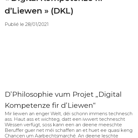
d’Liewen » (DKL)
Publié le 28/01/2021
D’Philosophie vum Projet „Digital
Kompetenze fir d’Liewen“
Mir liewen an enger Welt, déi schonn immens technesch
ass. Haut ass et wichteg, datt een iwwert technescht
Wëssen verfügt, soss kann een an deene meeschte
Beruffer guer net méi schaffen an et huet ee quasi keng
Chancen um Aarbechtsmarché. An deene leschte