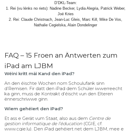
D’DKL-Team:
1. Rei (vu lénks no riets): Nadine Becker, Lydia Alegria, Patrick Weber,
Joé Kries
2. Rei: Claude Christnach, Jean-Luc Gleis, Marc Kill, Mike De Vos,
Nathalie Cegielska, Alain Dondelinger
FAQ – 15 Froen an Äntwerten zum
iPad am LJBM
Wéini kritt mäi Kand den iPad?
An den éischte Wochen nom Schoulufank sinn
d’Remisen. Fir datt den iPad dem Schüler iwwerreecht
ka ginn, muss de Kontrakt d‘éischt vun den Elteren
ënnerschriwwe ginn.
Wiem gehéiert den iPad?
Et ass e Gerät vum Staat, also aus dem
Centre de
gestion informatique de l’éducation
(CGIE, cf.
www.cgie.lu
). Den iPad gehéiert net dem LJBM, mee e