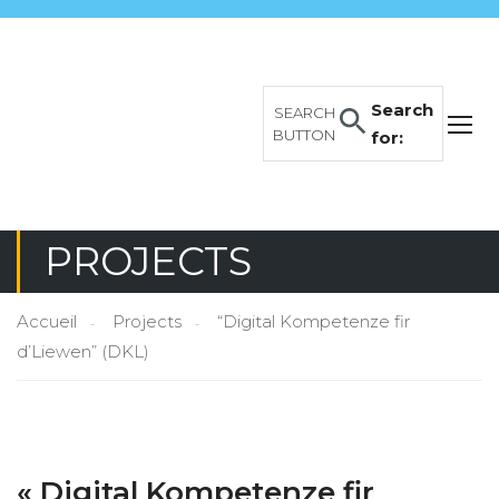
Search
SEARCH
BUTTON
for:
PROJECTS
Accueil
Projects
“Digital Kompetenze fir
d’Liewen” (DKL)
« Digital Kompetenze fir