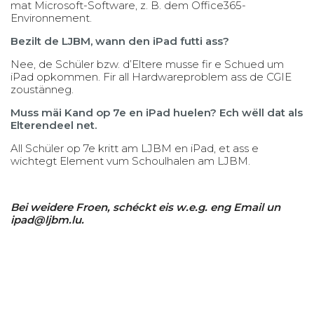
mat Microsoft-Software, z. B. dem Office365-
Environnement.
Bezilt de LJBM, wann den iPad futti ass?
Nee, de Schüler bzw. d’Eltere musse fir e Schued um
iPad opkommen. Fir all Hardwareproblem ass de CGIE
zoustänneg.
Muss mäi Kand op 7e en iPad huelen? Ech wëll dat als
Elterendeel net.
All Schüler op 7e kritt am LJBM en iPad, et ass e
wichtegt Element vum Schoulhalen am LJBM.
Bei weidere Froen, schéckt eis w.e.g. eng Email un
ipad@ljbm.lu.