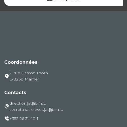
Coordonnées
2, rue Gaston Thorn
L-8268 Mamer
Contacts
direction[at]ljbm.lu
secretariat-eleves[at]ljbm.lu
+352 26 31 40-1