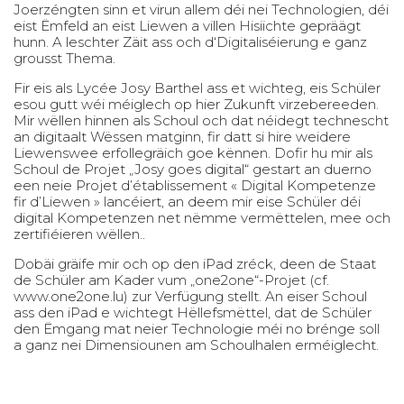
Joerzéngten sinn et virun allem déi nei Technologien, déi
eist Ëmfeld an eist Liewen a villen Hisiichte gepräägt
hunn. A leschter Zäit ass och d‘Digitaliséierung e ganz
grousst Thema.
Fir eis als Lycée Josy Barthel ass et wichteg, eis Schüler
esou gutt wéi méiglech op hier Zukunft virzebereeden.
Mir wëllen hinnen als Schoul och dat néidegt technescht
an digitaalt Wëssen matginn, fir datt si hire weidere
Liewenswee erfollegräich goe kënnen. Dofir hu mir als
Schoul de Projet „Josy goes digital“ gestart an duerno
een neie Projet d’établissement « Digital Kompetenze
fir d’Liewen » lancéiert, an deem mir eise Schüler déi
digital Kompetenzen net nëmme vermëttelen, mee och
zertifiéieren wëllen..
Dobäi gräife mir och op den iPad zréck, deen de Staat
de Schüler am Kader vum „one2one“-Projet (cf.
www.one2one.lu
) zur Verfügung stellt. An eiser Schoul
ass den iPad e wichtegt Hëllefsmëttel, dat de Schüler
den Ëmgang mat neier Technologie méi no brénge soll
a ganz nei Dimensiounen am Schoulhalen erméiglecht.