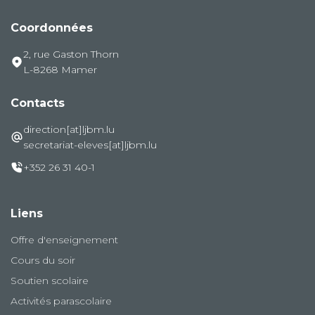
Coordonnées
2, rue Gaston Thorn
L-8268 Mamer
Contacts
direction[at]ljbm.lu
secretariat-eleves[at]ljbm.lu
+352 26 31 40-1
Liens
Offre d'enseignement
Cours du soir
Soutien scolaire
Activités parascolaire