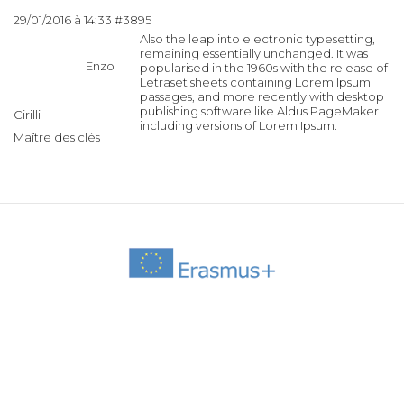
29/01/2016 à 14:33
#3895
Also the leap into electronic typesetting,
remaining essentially unchanged. It was
Enzo
popularised in the 1960s with the release of
Letraset sheets containing Lorem Ipsum
passages, and more recently with desktop
publishing software like Aldus PageMaker
Cirilli
including versions of Lorem Ipsum.
Maître des clés