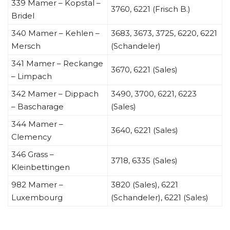
339 Mamer – Kopstal –
3760, 6221 (Frisch B.)
Bridel
340 Mamer – Kehlen –
3683, 3673, 3725, 6220, 6221
Mersch
(Schandeler)
341 Mamer – Reckange
3670, 6221 (Sales)
– Limpach
342 Mamer – Dippach
3490, 3700, 6221, 6223
– Bascharage
(Sales)
344 Mamer –
3640, 6221 (Sales)
Clemency
346 Grass –
3718, 6335 (Sales)
Kleinbettingen
982 Mamer –
3820 (Sales), 6221
Luxembourg
(Schandeler), 6221 (Sales)