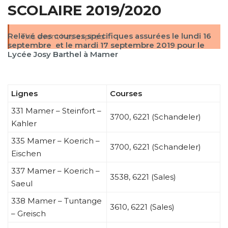
SCOLAIRE 2019/2020
Relevé des courses spécifiques assurées le lundi 16
This event has expired
septembre et le mardi 17 septembre 2019 pour le
Lycée Josy Barthel à Mamer
Lignes
Courses
331 Mamer – Steinfort –
3700, 6221 (Schandeler)
Kahler
335 Mamer – Koerich –
3700, 6221 (Schandeler)
Eischen
337 Mamer – Koerich –
3538, 6221 (Sales)
Saeul
338 Mamer – Tuntange
3610, 6221 (Sales)
– Greisch