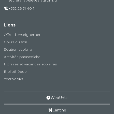
secretariat-eleves[at]ljbm.lu
+352 26 31 40-1
Liens
Offre d'enseignement
Cours du soir
Soutien scolaire
Activités parascolaire
Horaires et vacances scolaires
Bibliothèque
Yearbooks
WebUntis
Cantine