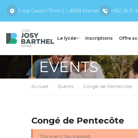
2, rue Gaston Thorn | L-8268 Mamer
+352 26 31 4
Le lycée
Inscriptions
Offre sc
EVENTS
Accueil
Events
Congé de Pentecôte
Congé de Pentecôte
This event has expired