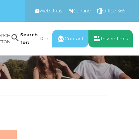
WebUntis
Cantine
Office 365
Search
ARCH
Contact
Inscriptions
TTON
for: