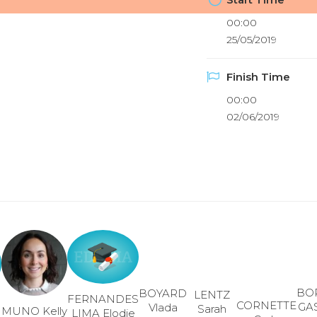
00:00
25/05/2019
Finish Time
00:00
02/06/2019
BO
BOYARD
LENTZ
FERNANDES
CORNETTE
GA
Vlada
Sarah
MUNO Kelly
LIMA Elodie