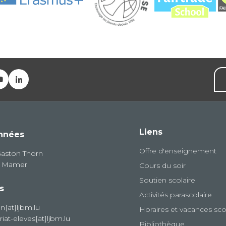
Liens
nnées
Offre d'enseignement
Gaston Thorn
8 Mamer
Cours du soir
Soutien scolaire
s
Activités parascolaire
on[at]ljbm.lu
Horaires et vacances sco
riat-eleves[at]ljbm.lu
Bibliothèque