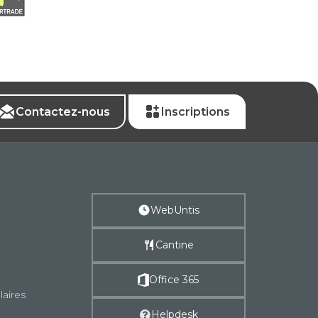
Contactez-nous
Inscriptions
WebUntis
Cantine
Office 365
laires
Helpdesk