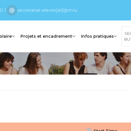
0-1
secretariat-eleves[at]ljbm.lu
SE
olaire
Projets et encadrement
Infos pratiques
BU
Start Time