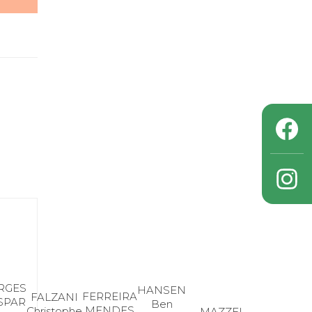
RGES
HANSEN
FERREIRA
FALZANI
SPAR
Ben
MENDES
Christophe
MAZZEI