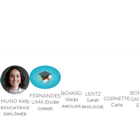
BO
BOYARD
LENTZ
FERNANDES
CORNETTE
GA
Vlada
Sarah
MUNO Kelly
LIMA Elodie
Carla
E
ANGLAIS
BIOLOGIE
EDUCATRICE
CHIMIE
DIPLÔMÉE
S