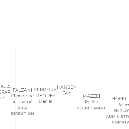
RGES
HANSEN
FERREIRA
FALZANI
SPAR
Ben
MENDES
Christophe
MAZZEI
ric
HOEFLI
Daniel
Parida
ATTACHÉ
Danie
À LA
SECRÉTARIAT
EMPLO
DIRECTION
ADMINISTR
COMPTA