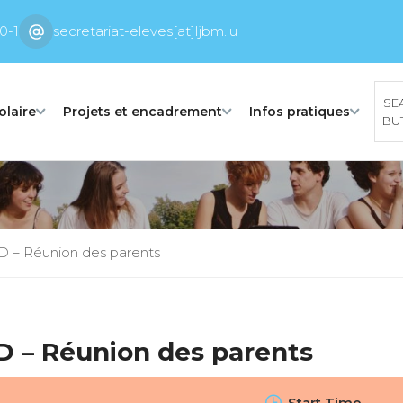
0-1
secretariat-eleves[at]ljbm.lu
SE
olaire
Projets et encadrement
Infos pratiques
BU
AD – Réunion des parents
AD – Réunion des parents
Start Time