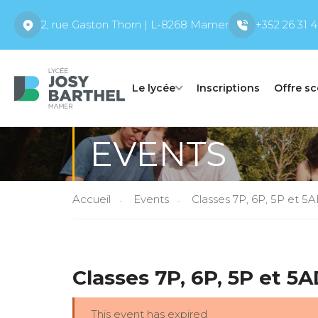
2, rue Gaston Thorn | L-8268 Mamer
+352 26 31 4
Le lycée
Inscriptions
Offre sc
EVENTS
Accueil
Events
Classes 7P, 6P, 5P et 5
Classes 7P, 6P, 5P et 5
This event has expired