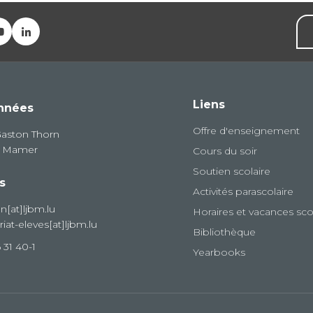
Liens
nnées
Offre d'enseignement
Gaston Thorn
8 Mamer
Cours du soir
Soutien scolaire
s
Activités parascolaire
on[at]ljbm.lu
Horaires et vacances sco
riat-eleves[at]ljbm.lu
Bibliothèque
 31 40-1
Yearbooks