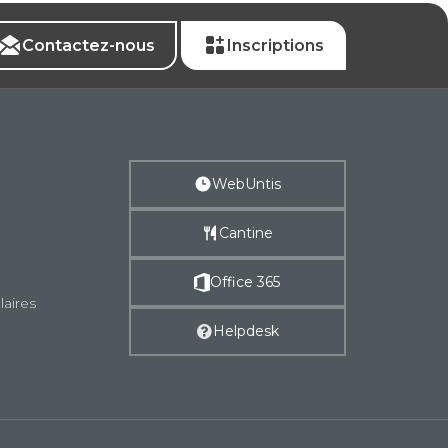
Contactez-nous
Inscriptions
WebUntis
Cantine
Office 365
laires
Helpdesk