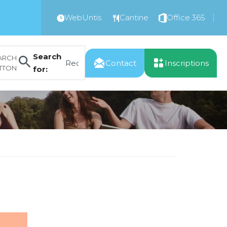
WebUntis
Cantine
Office 365
Search
ARCH
Contact
Inscriptions
TTON
for: