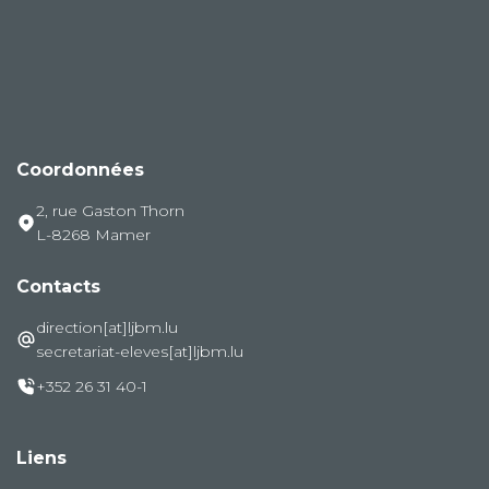
Coordonnées
2, rue Gaston Thorn
L-8268 Mamer
Contacts
direction[at]ljbm.lu
secretariat-eleves[at]ljbm.lu
+352 26 31 40-1
Liens