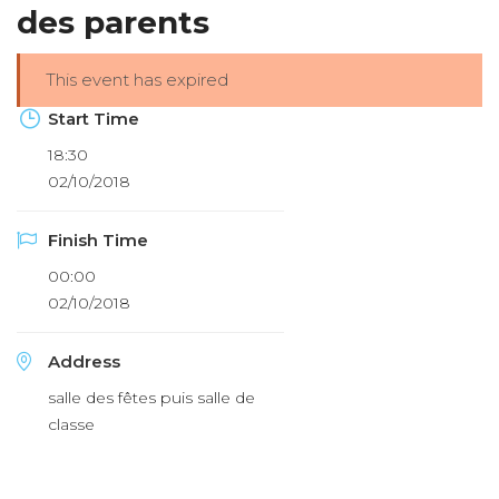
des parents
This event has expired
Start Time
18:30
02/10/2018
Finish Time
00:00
02/10/2018
Address
salle des fêtes puis salle de
classe