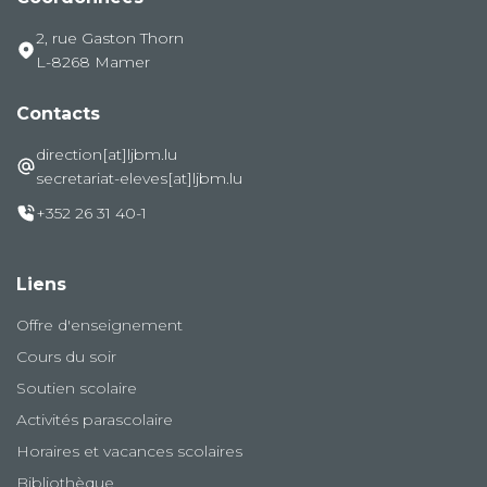
2, rue Gaston Thorn
L-8268 Mamer
Contacts
direction[at]ljbm.lu
secretariat-eleves[at]ljbm.lu
+352 26 31 40-1
Liens
Offre d'enseignement
Cours du soir
Soutien scolaire
Activités parascolaire
Horaires et vacances scolaires
Bibliothèque