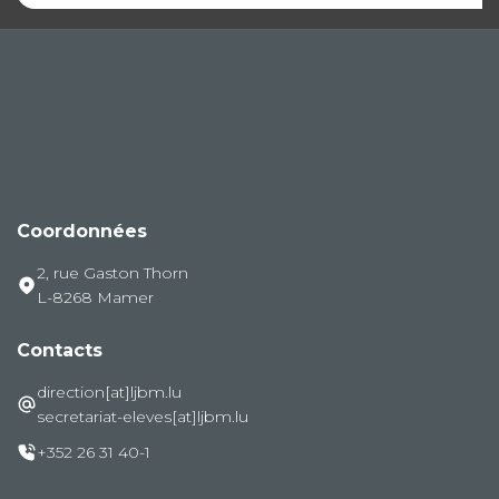
Coordonnées
2, rue Gaston Thorn
L-8268 Mamer
Contacts
direction[at]ljbm.lu
secretariat-eleves[at]ljbm.lu
+352 26 31 40-1