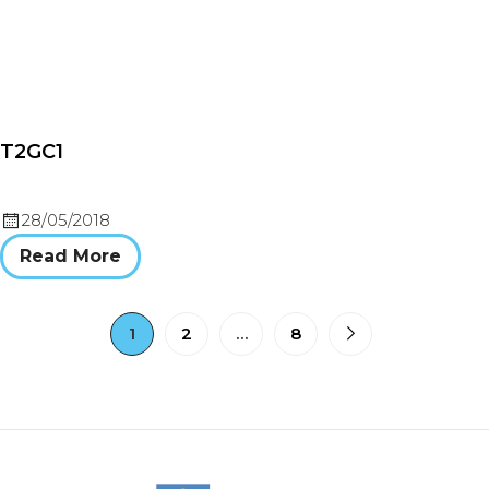
T2GC1
28/05/2018
Read More
1
2
…
8