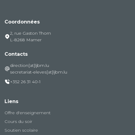
Coordonnées
2, rue Gaston Thorn
L-8268 Mamer
Contacts
direction[at]ljbm.lu
secretariat-eleves[at]ljbm.lu
+352 26 31 40-1
Liens
Offre d'enseignement
Cours du soir
Soutien scolaire