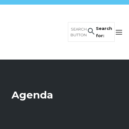
Search
SEARCH
BUTTON
for:
Agenda